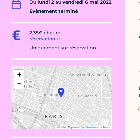
Du
lundi 2
au
vendredi 6 mai 2022
Évènement terminé
2,35€ / heure
réservation
Uniquement sur réservation
+
−
Leaflet
|
Map data ©
OpenStreetMap
contributors