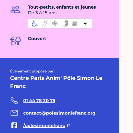
Tout-petits, enfants et jeunes
De 3 à 15 ans
Couvert
Évènement proposé par :
Centre Paris Anim' Pôle Simon Le
Franc
01 44 78 20 75
contact@polesimonlefranc.org
/polesimonlefranc