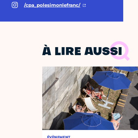
/cpa_polesimonlefranc/
À LIRE AUSSI
ÉVÈNEMENT