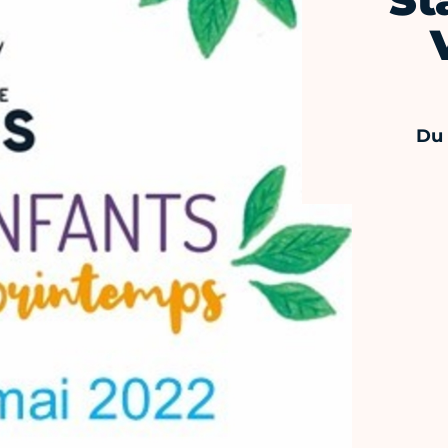
St
Du 