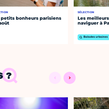
CTION
SÉLECTION
 petits bonheurs parisiens
Les meilleurs
août
naviguer à Pa
Balades urbaines
 ?