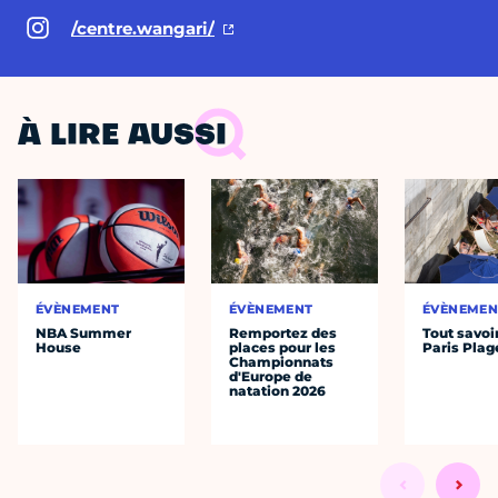
/centre.wangari/
À LIRE AUSSI
ÉVÈNEMENT
ÉVÈNEMENT
ÉVÈNEMEN
NBA Summer
Remportez des
Tout savoi
House
places pour les
Paris Plag
Championnats
d'Europe de
natation 2026