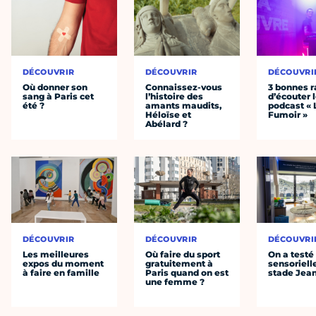
DÉCOUVRIR
DÉCOUVRIR
DÉCOUVRI
Où donner son
Connaissez-vous
3 bonnes r
sang à Paris cet
l’histoire des
d’écouter 
été ?
amants maudits,
podcast « 
Héloïse et
Fumoir »
Abélard ?
DÉCOUVRIR
DÉCOUVRIR
DÉCOUVRI
Les meilleures
Où faire du sport
On a testé 
expos du moment
gratuitement à
sensoriell
à faire en famille
Paris quand on est
stade Jea
une femme ?