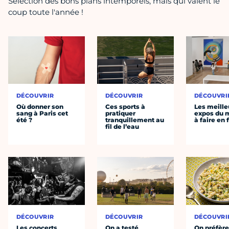
Sélection des bons plans intemporels, mais qui valent le
coup toute l'année !
DÉCOUVRIR
DÉCOUVRIR
DÉCOUVRI
Où donner son
Ces sports à
Les meille
sang à Paris cet
pratiquer
expos du
été ?
tranquillement au
à faire en 
fil de l’eau
DÉCOUVRIR
DÉCOUVRIR
DÉCOUVRI
Les concerts
On a testé
On préfèr