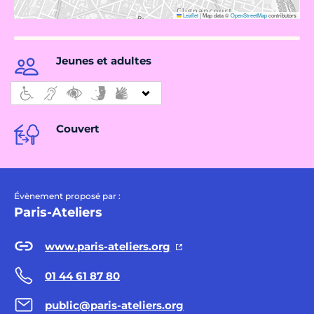
Leaflet
|
Map data ©
OpenStreetMap
contributors
Jeunes et adultes
Couvert
Évènement proposé par :
Paris-Ateliers
www.paris-ateliers.org
01 44 61 87 80
public@paris-ateliers.org