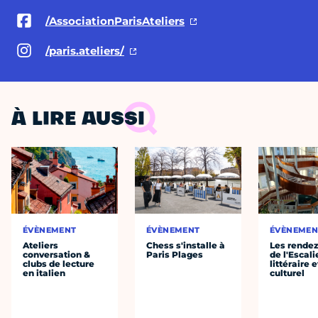
/AssociationParisAteliers
/paris.ateliers/
À LIRE AUSSI
ÉVÈNEMENT
ÉVÈNEMENT
ÉVÈNEMEN
Ateliers
Chess s'installe à
Les rende
conversation &
Paris Plages
de l'Escali
clubs de lecture
littéraire e
en italien
culturel