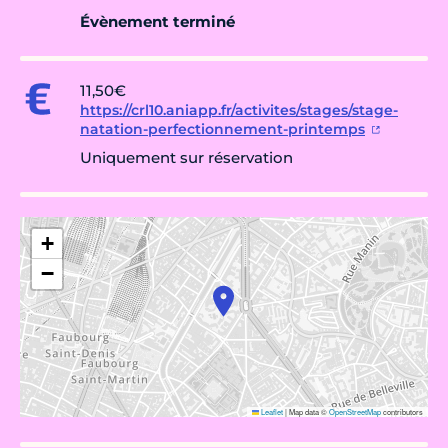
Évènement terminé
11,50€
https://crl10.aniapp.fr/activites/stages/stage-
natation-perfectionnement-printemps
Uniquement sur réservation
+
−
Leaflet
|
Map data ©
OpenStreetMap
contributors