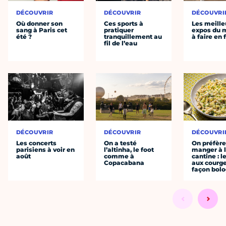
DÉCOUVRIR
DÉCOUVRIR
DÉCOUVRI
Où donner son
Ces sports à
Les meille
sang à Paris cet
pratiquer
expos du
été ?
tranquillement au
à faire en 
fil de l’eau
DÉCOUVRIR
DÉCOUVRIR
DÉCOUVRI
Les concerts
On a testé
On préfèr
parisiens à voir en
l’altinha, le foot
manger à 
août
comme à
cantine : l
Copacabana
aux courge
façon bol