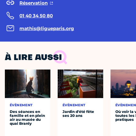
Réservation
01 40 34 50 80
mathis@ligueparis.org
À LIRE AUSSI
ÉVÈNEMENT
ÉVÈNEMENT
ÉVÈNEMEN
Des séances en
Jardin d'été fête
Où voir la 
famille et en plein
ses 20 ans
toutes les 
air au musée du
pratiques
quai Branly