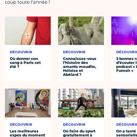
coup toute l'année !
DÉCOUVRIR
DÉCOUVRIR
DÉCOUVRI
Où donner son
Connaissez-vous
3 bonnes r
sang à Paris cet
l’histoire des
d’écouter 
été ?
amants maudits,
podcast « 
Héloïse et
Fumoir »
Abélard ?
DÉCOUVRIR
DÉCOUVRIR
DÉCOUVRI
Les meilleures
Où faire du sport
On a testé 
expos du moment
gratuitement à
sensoriell