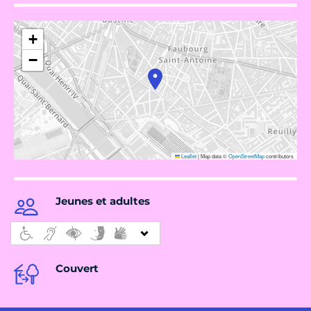
+
−
Leaflet
|
Map data ©
OpenStreetMap
contributors
Jeunes et adultes
Couvert