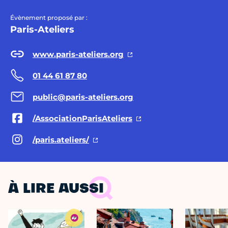
Évènement proposé par :
Paris-Ateliers
www.paris-ateliers.org
01 44 61 87 80
public@paris-ateliers.org
/AssociationParisAteliers
/paris.ateliers/
À LIRE AUSSI