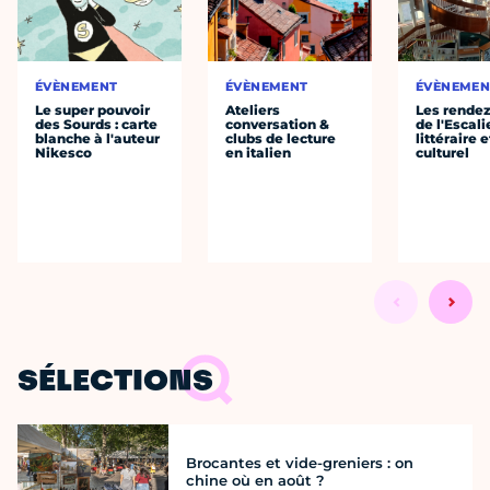
ÉVÈNEMENT
ÉVÈNEMENT
ÉVÈNEMEN
Le super pouvoir
Ateliers
Les rende
des Sourds : carte
conversation &
de l'Escali
blanche à l'auteur
clubs de lecture
littéraire e
Nikesco
en italien
culturel
SÉLECTIONS
Brocantes et vide-greniers : on
chine où en août ?