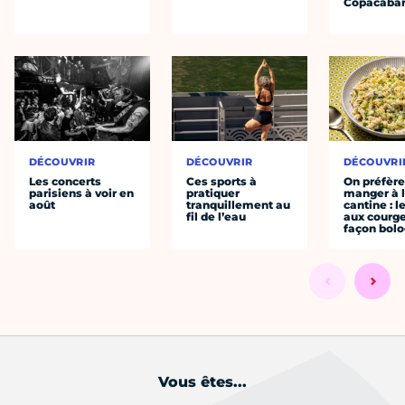
Copacaba
DÉCOUVRIR
DÉCOUVRIR
DÉCOUVRI
Les concerts
Ces sports à
On préfèr
parisiens à voir en
pratiquer
manger à 
août
tranquillement au
cantine : l
fil de l’eau
aux courge
façon bol
Vous êtes...