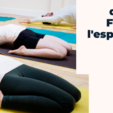
F
l'es