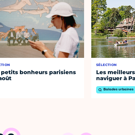
CTION
SÉLECTION
 petits bonheurs parisiens
Les meilleurs
août
naviguer à Pa
Balades urbaines