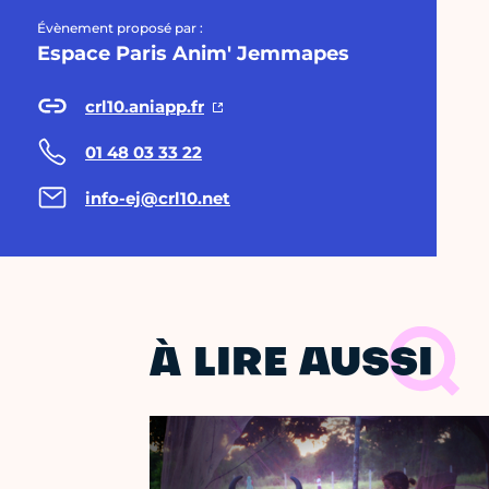
Évènement proposé par :
Espace Paris Anim' Jemmapes
crl10.aniapp.fr
01 48 03 33 22
info-ej@crl10.net
À LIRE AUSSI