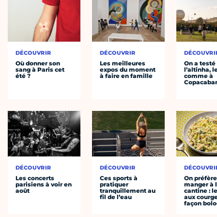
DÉCOUVRIR
DÉCOUVRIR
DÉCOUVRI
Où donner son
Les meilleures
On a testé
sang à Paris cet
expos du moment
l’altinha, l
été ?
à faire en famille
comme à
Copacaba
DÉCOUVRIR
DÉCOUVRIR
DÉCOUVRI
Les concerts
Ces sports à
On préfèr
parisiens à voir en
pratiquer
manger à 
août
tranquillement au
cantine : l
fil de l’eau
aux courge
façon bol