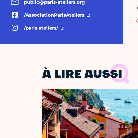
public@paris-ateliers.org
/AssociationParisAteliers
/paris.ateliers/
À LIRE AUSSI