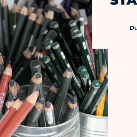
STA
Du