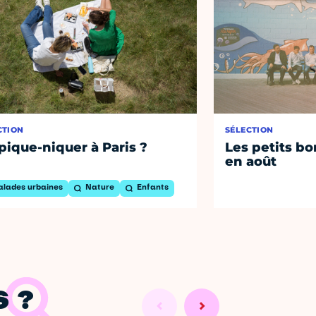
CTION
SÉLECTION
pique-niquer à Paris ?
Les petits bo
en août
alades urbaines
Nature
Enfants
 ?