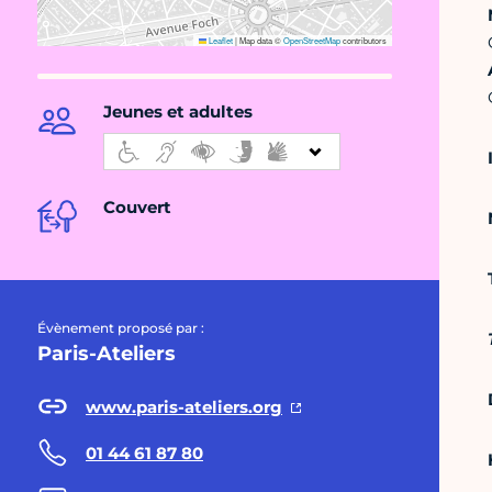
Leaflet
|
Map data ©
OpenStreetMap
contributors
Jeunes et adultes
Couvert
Évènement proposé par :
Paris-Ateliers
www.paris-ateliers.org
01 44 61 87 80