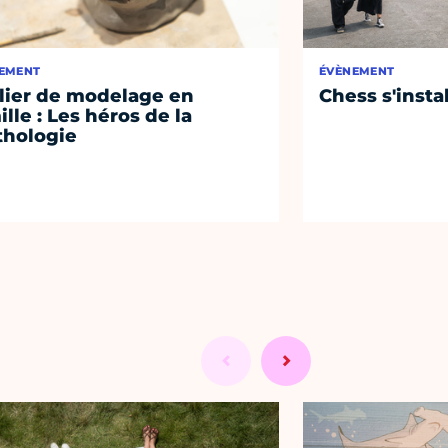
EMENT
ÉVÈNEMENT
lier de modelage en
Chess s'insta
ille : Les héros de la
hologie