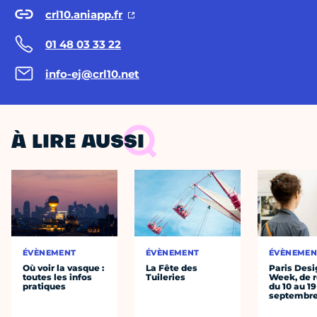
crl10.aniapp.fr
01 48 03 33 22
info-ej@crl10.net
À LIRE AUSSI
ÉVÈNEMENT
ÉVÈNEMENT
ÉVÈNEMEN
Où voir la vasque :
La Fête des
Paris Desi
toutes les infos
Tuileries
Week, de r
pratiques
du 10 au 19
septembr