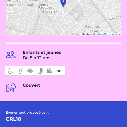
Leaflet
|
Map data ©
OpenStreetMap
contributors
Enfants et jeunes
De 8 à 12 ans
Couvert
Évènement proposé par :
CRL10