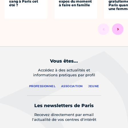
sang à Paris cet
expos du moment
gratuitem
été ?
à faire en famille
Paris quan
une femm
Vous êtes...
Accédez à des actualités et
informations pratiques par profil
PROFESSIONNEL
ASSOCIATION
JEUNE
Les newsletters de Paris
Recevez directement par email
l'actualité de vos centres d'intérêt