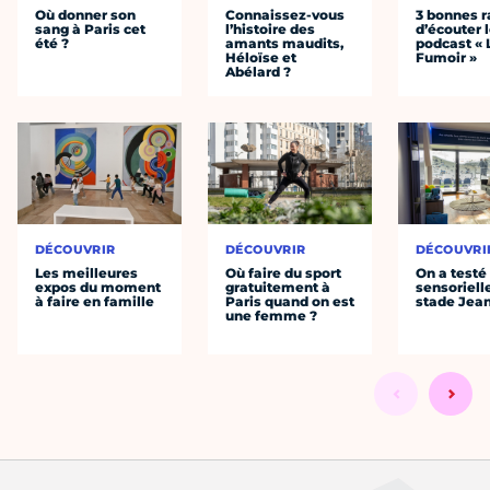
Où donner son
Connaissez-vous
3 bonnes r
sang à Paris cet
l’histoire des
d’écouter 
été ?
amants maudits,
podcast « 
Héloïse et
Fumoir »
Abélard ?
DÉCOUVRIR
DÉCOUVRIR
DÉCOUVRI
Les meilleures
Où faire du sport
On a testé 
expos du moment
gratuitement à
sensoriell
à faire en famille
Paris quand on est
stade Jea
une femme ?