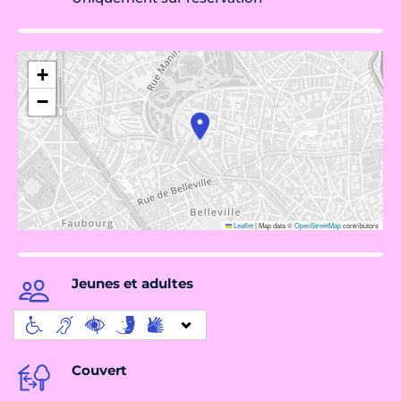
+
−
Leaflet
|
Map data ©
OpenStreetMap
contributors
Jeunes et adultes
Couvert