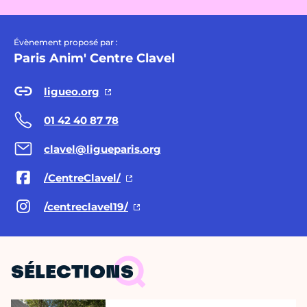
Évènement proposé par :
Paris Anim' Centre Clavel
ligueo.org
01 42 40 87 78
clavel@ligueparis.org
/CentreClavel/
/centreclavel19/
SÉLECTIONS