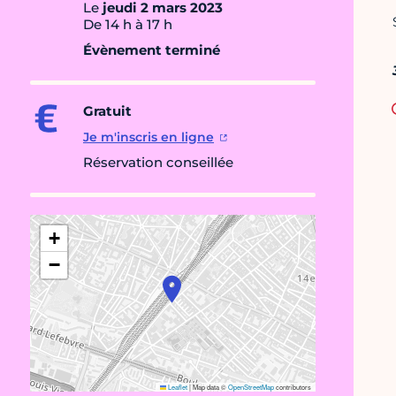
Le
jeudi 2 mars 2023
De 14 h à 17 h
Évènement terminé
Gratuit
Je m'inscris en ligne
Réservation conseillée
+
−
Leaflet
|
Map data ©
OpenStreetMap
contributors