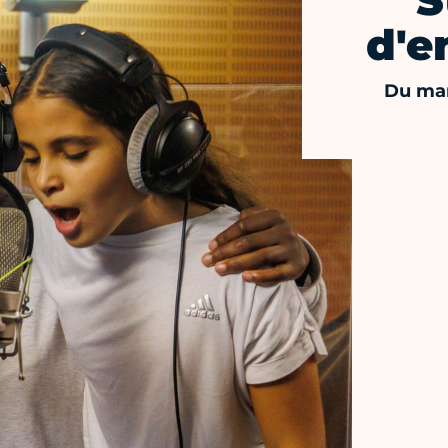
S
d'e
Du mar