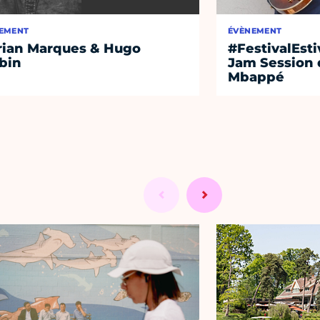
EMENT
ÉVÈNEMENT
rian Marques & Hugo
#FestivalEst
bin
Jam Session 
Mbappé