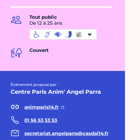
Tout public
De 12 à 25 ans
Couvert
Évènement proposé par :
Centre Paris Anim' Angel Parra
animparis14.fr
01 56 53 53 53
secretariat.angelparra@casdal14.fr