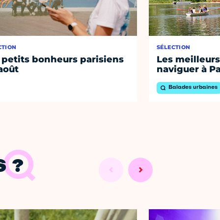
CTION
SÉLECTION
 petits bonheurs parisiens
Les meilleurs
août
naviguer à Pa
Balades urbaines
 ?