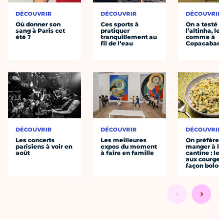
DÉCOUVRIR
DÉCOUVRIR
DÉCOUVRI
Où donner son
Ces sports à
On a testé
sang à Paris cet
pratiquer
l’altinha, l
été ?
tranquillement au
comme à
fil de l’eau
Copacaba
DÉCOUVRIR
DÉCOUVRIR
DÉCOUVRI
Les concerts
Les meilleures
On préfèr
parisiens à voir en
expos du moment
manger à 
août
à faire en famille
cantine : l
aux courge
façon bol