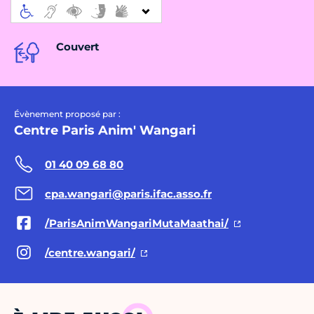
Couvert
Évènement proposé par :
Centre Paris Anim' Wangari
01 40 09 68 80
cpa.wangari@paris.ifac.asso.fr
/ParisAnimWangariMutaMaathai/
/centre.wangari/