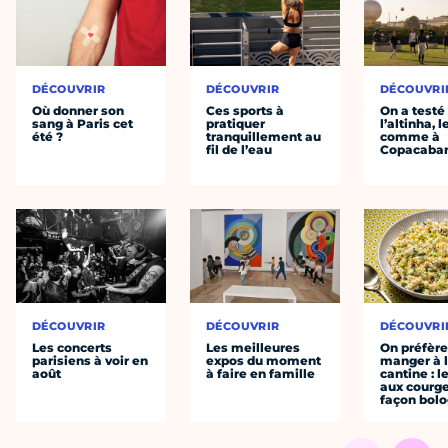
DÉCOUVRIR
DÉCOUVRIR
DÉCOUVRI
Où donner son
Ces sports à
On a testé
sang à Paris cet
pratiquer
l’altinha, l
été ?
tranquillement au
comme à
fil de l’eau
Copacaba
DÉCOUVRIR
DÉCOUVRIR
DÉCOUVRI
Les concerts
Les meilleures
On préfèr
parisiens à voir en
expos du moment
manger à 
août
à faire en famille
cantine : l
aux courge
façon bol