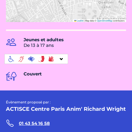
Leaflet
|
Map data ©
OpenStreetMap
contributors
Jeunes et adultes
De 13 à 17 ans
Couvert
Évènement proposé par :
ACTISCE Centre Paris Anim' Richard Wright
01 43 54 16 58