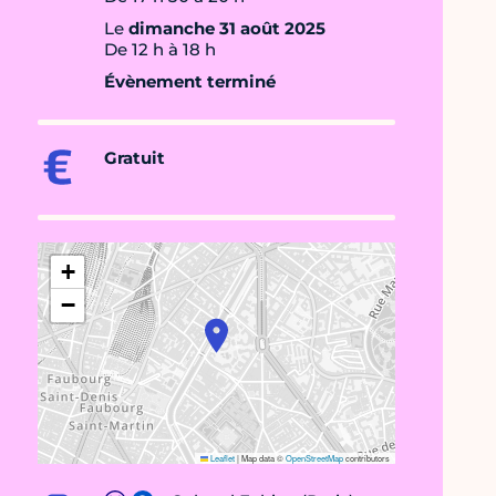
Le
dimanche 31 août 2025
De 12 h à 18 h
Évènement terminé
Gratuit
+
−
Leaflet
|
Map data ©
OpenStreetMap
contributors