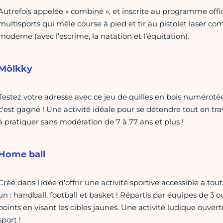
Autrefois appelée « combiné », et inscrite au programme offici
multisports qui mêle course à pied et tir au pistolet laser 
moderne (avec l’escrime, la natation et l’équitation).
Mölkky
Testez votre adresse avec ce jeu de quilles en bois numérotée
c'est gagné ! Une activité idéale pour se détendre tout en trav
à pratiquer sans modération de 7 à 77 ans et plus !
Home ball
Créé dans l'idée d'offrir une activité sportive accessible à to
un : handball, football et basket ! Répartis par équipes de 3 
points en visant les cibles jaunes. Une activité ludique ouver
sport !