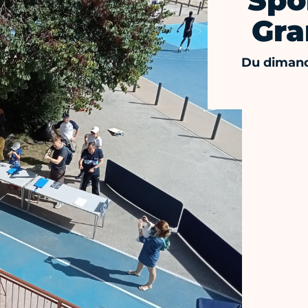
Spor
Gra
Du dimanc