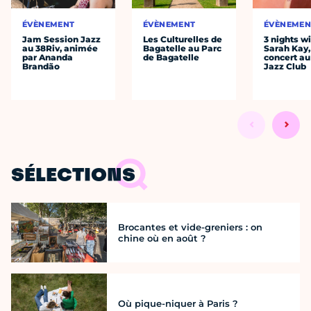
ÉVÈNEMENT
ÉVÈNEMENT
ÉVÈNEMEN
Jam Session Jazz
Les Culturelles de
3 nights w
au 38Riv, animée
Bagatelle au Parc
Sarah Kay,
par Ananda
de Bagatelle
concert au
Brandão
Jazz Club
SÉLECTIONS
Brocantes et vide-greniers : on
chine où en août ?
Où pique-niquer à Paris ?