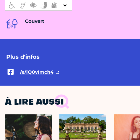
Couvert
Plus d'infos
/e/iQ0vImch4
À LIRE AUSSI