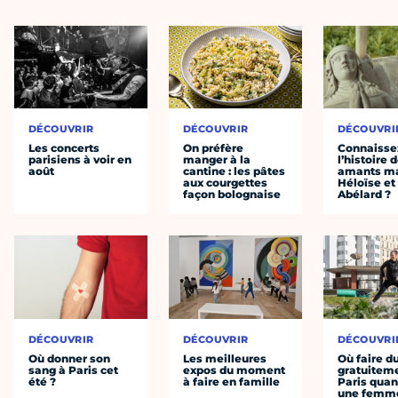
DÉCOUVRIR
DÉCOUVRIR
DÉCOUVRI
Les concerts
On préfère
Connaisse
parisiens à voir en
manger à la
l’histoire 
août
cantine : les pâtes
amants ma
aux courgettes
Héloïse et
façon bolognaise
Abélard ?
DÉCOUVRIR
DÉCOUVRIR
DÉCOUVRI
Où donner son
Les meilleures
Où faire d
sang à Paris cet
expos du moment
gratuitem
été ?
à faire en famille
Paris quan
une femm