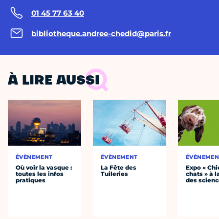
01 45 77 63 40
bibliotheque.andree-chedid@paris.fr
À LIRE AUSSI
ÉVÈNEMENT
ÉVÈNEMENT
ÉVÈNEMEN
Où voir la vasque :
La Fête des
Expo « Chi
toutes les infos
Tuileries
chats » à l
pratiques
des scien