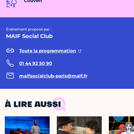
Couvert
Évènement proposé par :
MAIF Social Club
Toute la programmation
01 44 92 50 90
maifsocialclub-paris@maif.fr
À LIRE AUSSI