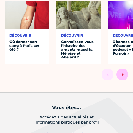
DÉCOUVRIR
DÉCOUVRIR
DÉCOUVRI
Où donner son
Connaissez-vous
3 bonnes r
sang à Paris cet
l’histoire des
d’écouter 
été ?
amants maudits,
podcast « 
Héloïse et
Fumoir »
Abélard ?
Vous êtes...
Accédez à des actualités et
informations pratiques par profil