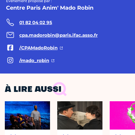
Évènement proposé par :
Centre Paris Anim' Mado Robin
01 82 04 02 95
cpa.madorobin@paris.ifac.asso.fr
/CPAMadoRobin
/mado_robin
À LIRE AUSSI