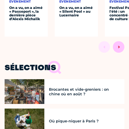
ÉVÈNEMENT
ÉVÈNEMENT
ÉVÈNEMEN
On a vu, on a aimé
On a vu, on a aimé
Festival P
« Passeport », la
« Silent Pool » au
l'été : un
dernière pièce
Lucernaire
concentré 
d’Alexis Michalik
de culture 
SÉLECTIONS
Brocantes et vide-greniers : on
chine où en août ?
Où pique-niquer à Paris ?