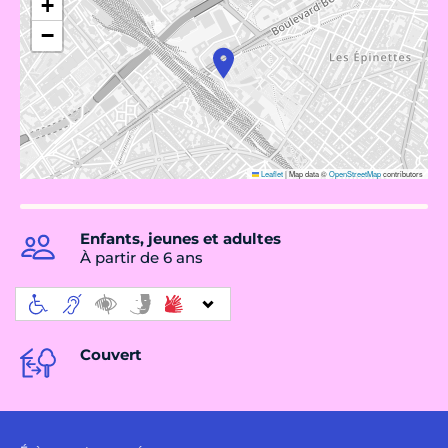
+
−
Leaflet
|
Map data ©
OpenStreetMap
contributors
Enfants, jeunes et adultes
À partir de 6 ans
Couvert