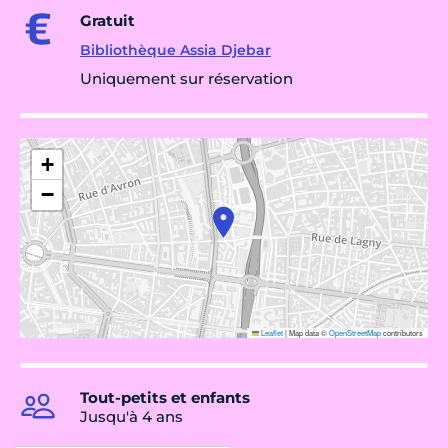
Gratuit
Bibliothèque Assia Djebar
Uniquement sur réservation
+
−
Leaflet
|
Map data ©
OpenStreetMap
contributors
Tout-petits et enfants
Jusqu'à 4 ans