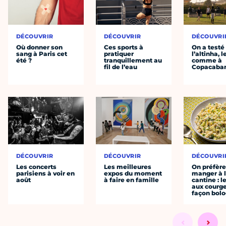
DÉCOUVRIR
DÉCOUVRIR
DÉCOUVRI
Où donner son
Ces sports à
On a testé
sang à Paris cet
pratiquer
l’altinha, l
été ?
tranquillement au
comme à
fil de l’eau
Copacaba
DÉCOUVRIR
DÉCOUVRIR
DÉCOUVRI
Les concerts
Les meilleures
On préfèr
parisiens à voir en
expos du moment
manger à 
août
à faire en famille
cantine : l
aux courge
façon bol