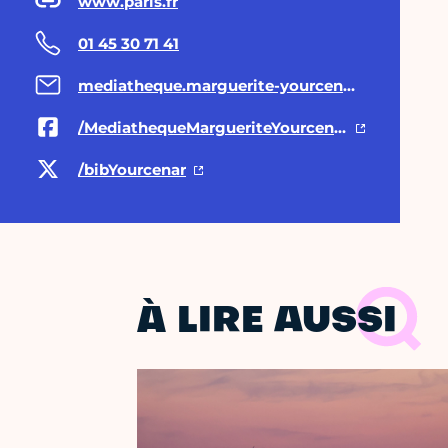
www.paris.fr
01 45 30 71 41
mediatheque.marguerite-yourcenar@paris.fr
/MediathequeMargueriteYourcenar/
/bibYourcenar
À LIRE AUSSI