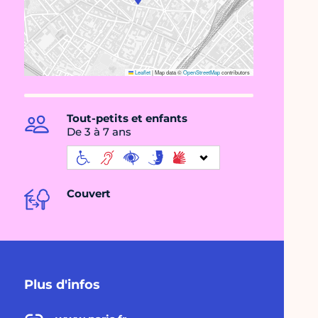
Leaflet
|
Map data ©
OpenStreetMap
contributors
Tout-petits et enfants
De 3 à 7 ans
Couvert
Plus d'infos