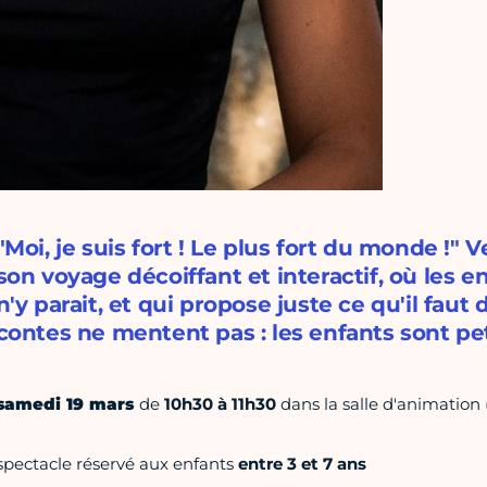
"Moi, je suis fort ! Le plus fort du monde !"
son voyage décoiffant et interactif, où les en
n'y parait, et qui propose juste ce qu'il faut 
contes ne mentent pas : les enfants sont pet
samedi 19 mars
de
10h30 à 11h30
dans la salle d'animation 
spectacle réservé aux enfants
entre 3 et 7 ans