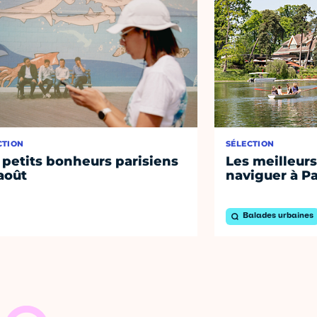
CTION
SÉLECTION
 petits bonheurs parisiens
Les meilleurs
août
naviguer à Pa
Balades urbaines