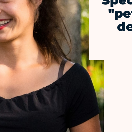
Spec
"pe
de