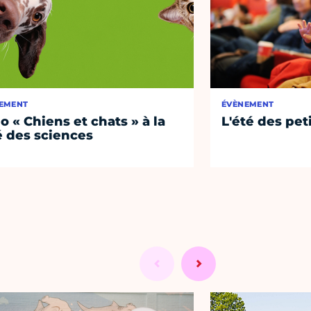
EMENT
ÉVÈNEMENT
o « Chiens et chats » à la
L'été des pet
é des sciences