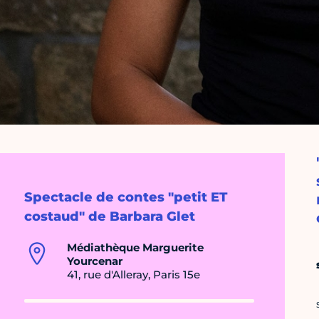
Spectacle de contes "petit ET
costaud" de Barbara Glet
Médiathèque Marguerite
Yourcenar
41, rue d'Alleray, Paris 15e