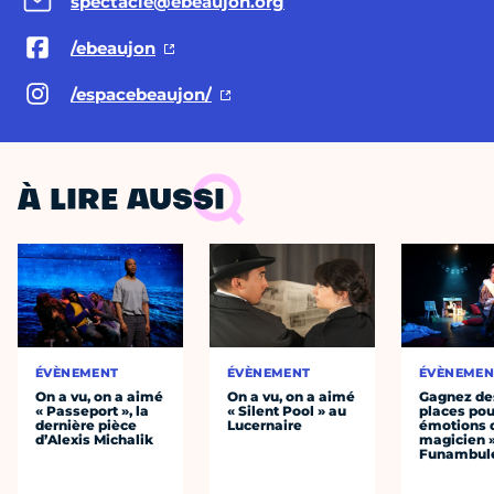
spectacle@ebeaujon.org
/ebeaujon
/espacebeaujon/
À LIRE AUSSI
ÉVÈNEMENT
ÉVÈNEMENT
ÉVÈNEMEN
On a vu, on a aimé
On a vu, on a aimé
Gagnez de
« Passeport », la
« Silent Pool » au
places pou
dernière pièce
Lucernaire
émotions 
d’Alexis Michalik
magicien 
Funambul