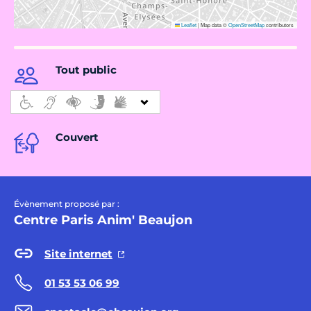
Leaflet
|
Map data ©
OpenStreetMap
contributors
Tout public
Couvert
Évènement proposé par :
Centre Paris Anim' Beaujon
Site internet
01 53 53 06 99