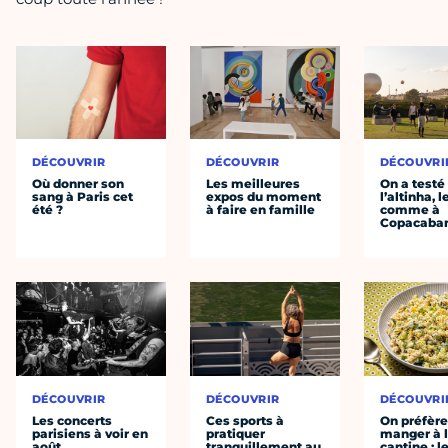
DÉCOUVRIR
DÉCOUVRIR
DÉCOUVRI
Où donner son
Les meilleures
On a testé
sang à Paris cet
expos du moment
l’altinha, l
été ?
à faire en famille
comme à
Copacaba
DÉCOUVRIR
DÉCOUVRIR
DÉCOUVRI
Les concerts
Ces sports à
On préfèr
parisiens à voir en
pratiquer
manger à 
août
tranquillement au
cantine : l