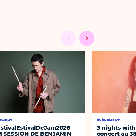
EMENT
ÉVÈNEMENT
stivalEstivalDeJam2026
3 nights with
M SESSION DE BENJAMIN
concert au 38