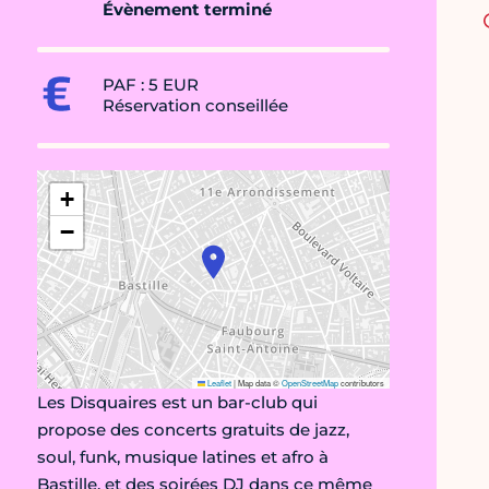
Évènement terminé
PAF : 5 EUR
Réservation conseillée
+
−
Leaflet
|
Map data ©
OpenStreetMap
contributors
Les Disquaires est un bar-club qui
propose des concerts gratuits de jazz,
soul, funk, musique latines et afro à
Bastille, et des soirées DJ dans ce même