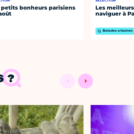
CTION
SÉLECTION
 petits bonheurs parisiens
Les meilleurs
août
naviguer à Pa
Balades urbaines
 ?