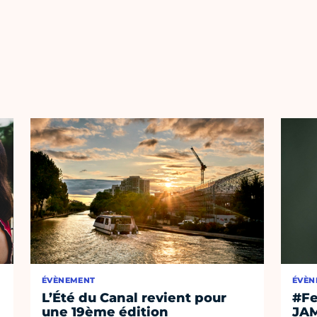
ÉVÈNEMENT
ÉVÈN
L’Été du Canal revient pour
#Fe
une 19ème édition
JA