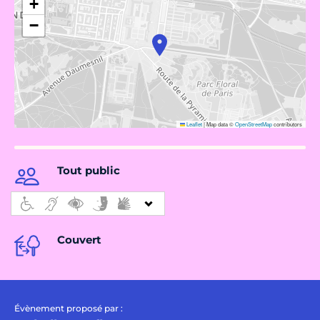
+
−
Leaflet
|
Map data ©
OpenStreetMap
contributors
Tout public
Couvert
Évènement proposé par :