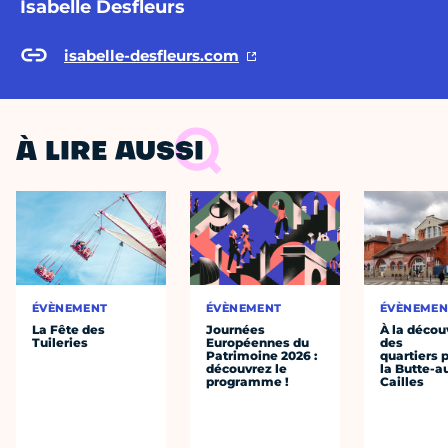
Isabelle Desfleurs
isabelle-desfleurs.com
À LIRE AUSSI
ÉVÈNEMENT
ÉVÈNEMENT
ÉVÈNEMEN
La Fête des
Journées
À la décou
Tuileries
Européennes du
des
Patrimoine 2026 :
quartiers p
découvrez le
la Butte-a
programme !
Cailles