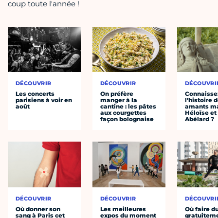
coup toute l'année !
DÉCOUVRIR
DÉCOUVRIR
DÉCOUVRI
Les concerts
On préfère
Connaisse
parisiens à voir en
manger à la
l’histoire 
août
cantine : les pâtes
amants ma
aux courgettes
Héloïse et
façon bolognaise
Abélard ?
DÉCOUVRIR
DÉCOUVRIR
DÉCOUVRI
Où donner son
Les meilleures
Où faire d
sang à Paris cet
expos du moment
gratuitem