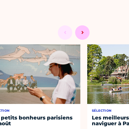
CTION
SÉLECTION
 petits bonheurs parisiens
Les meilleurs
août
naviguer à Pa