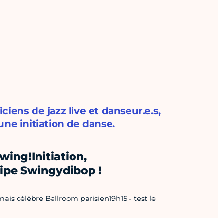
iens de jazz live et danseur.e.s,
ne initiation de danse.
wing!Initiation,
uipe Swingydibop !
rmais célèbre Ballroom parisien19h15 - test le