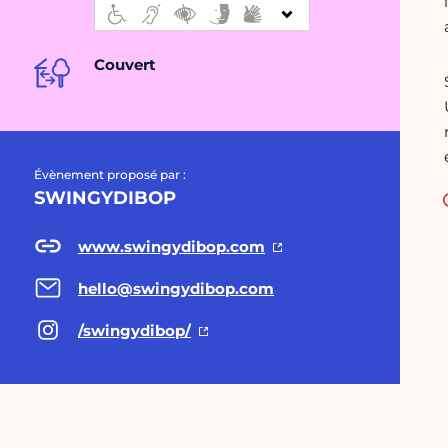
Couvert
Évènement proposé par :
SWINGYDIBOP
www.swingydibop.com
hello@swingydibop.com
/swingydibop/