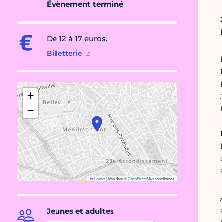
Évènement terminé
De 12 à 17 euros.
Billetterie
+
−
Leaflet
|
Map data ©
OpenStreetMap
contributors
Jeunes et adultes