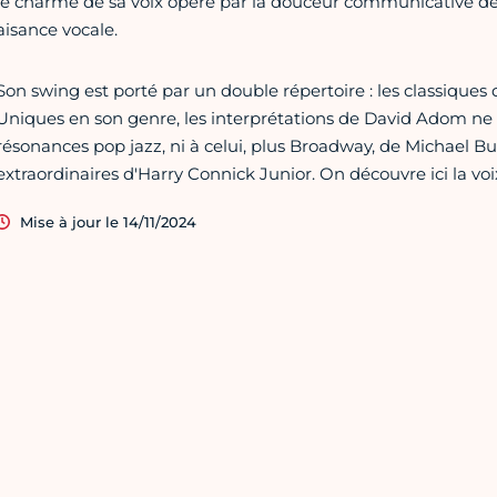
le charme de sa voix opère par la douceur communicative d
aisance vocale.
Son swing est porté par un double répertoire : les classiques
Uniques en son genre, les interprétations de David Adom ne
résonances pop jazz, ni à celui, plus Broadway, de Michael 
extraordinaires d'Harry Connick Junior.​ On découvre ici la voi
Mise à jour le 14/11/2024