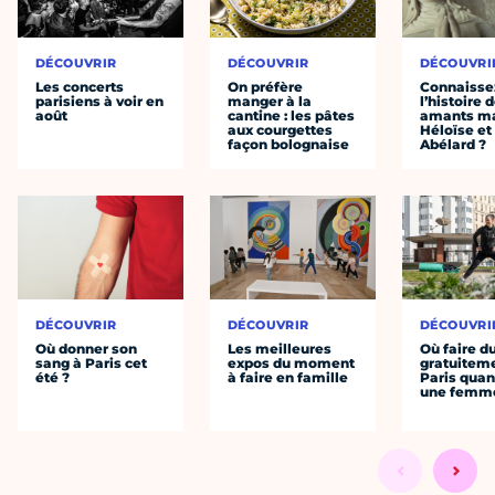
DÉCOUVRIR
DÉCOUVRIR
DÉCOUVRI
Les concerts
On préfère
Connaisse
parisiens à voir en
manger à la
l’histoire 
août
cantine : les pâtes
amants ma
aux courgettes
Héloïse et
façon bolognaise
Abélard ?
DÉCOUVRIR
DÉCOUVRIR
DÉCOUVRI
Où donner son
Les meilleures
Où faire d
sang à Paris cet
expos du moment
gratuitem
été ?
à faire en famille
Paris quan
une femm