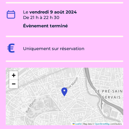
Le
vendredi 9 août 2024
De 21 h à 22 h 30
Évènement terminé
Uniquement sur réservation
+
−
Leaflet
|
Map data ©
OpenStreetMap
contributors