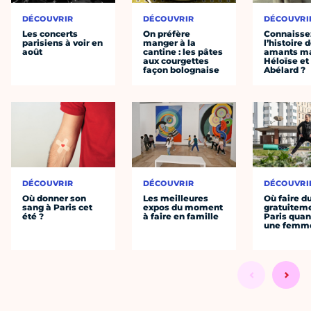
DÉCOUVRIR
DÉCOUVRIR
DÉCOUVRI
Les concerts
On préfère
Connaisse
parisiens à voir en
manger à la
l’histoire 
août
cantine : les pâtes
amants ma
aux courgettes
Héloïse et
façon bolognaise
Abélard ?
DÉCOUVRIR
DÉCOUVRIR
DÉCOUVRI
Où donner son
Les meilleures
Où faire d
sang à Paris cet
expos du moment
gratuitem
été ?
à faire en famille
Paris quan
une femm