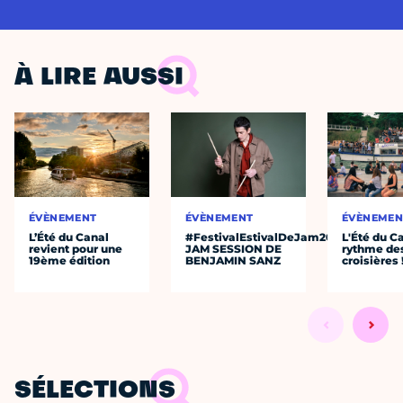
À LIRE AUSSI
ÉVÈNEMENT
ÉVÈNEMENT
ÉVÈNEMEN
L’Été du Canal
#FestivalEstivalDeJam2026
L'Été du C
revient pour une
JAM SESSION DE
rythme de
19ème édition
BENJAMIN SANZ
croisières 
SÉLECTIONS