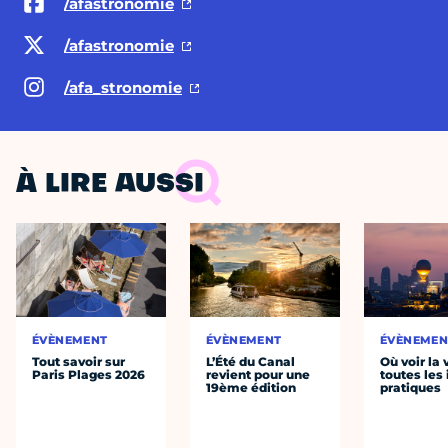
/afastronomie
/afastronomie
/afa_stronomie
À LIRE AUSSI
ÉVÈNEMENT
ÉVÈNEMENT
ÉVÈNEMEN
Tout savoir sur
L’Été du Canal
Où voir la 
Paris Plages 2026
revient pour une
toutes les 
19ème édition
pratiques