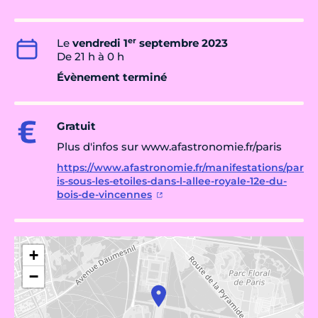
er
Le
vendredi 1
septembre 2023
De 21 h à 0 h
Évènement terminé
Gratuit
Plus d'infos sur www.afastronomie.fr/paris
https://www.afastronomie.fr/manifestations/par
is-sous-les-etoiles-dans-l-allee-royale-12e-du-
bois-de-vincennes
+
−