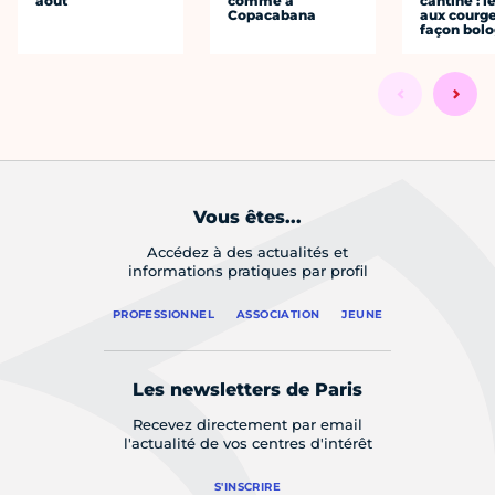
août
comme à
cantine : l
Copacabana
aux courge
façon bol
Vous êtes...
Accédez à des actualités et
informations pratiques par profil
PROFESSIONNEL
ASSOCIATION
JEUNE
Les newsletters de Paris
Recevez directement par email
l'actualité de vos centres d'intérêt
S'INSCRIRE