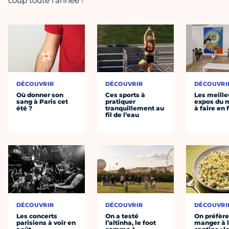
coup toute l'année !
DÉCOUVRIR
DÉCOUVRIR
DÉCOUVRI
Où donner son
Ces sports à
Les meille
sang à Paris cet
pratiquer
expos du
été ?
tranquillement au
à faire en 
fil de l’eau
DÉCOUVRIR
DÉCOUVRIR
DÉCOUVRI
Les concerts
On a testé
On préfèr
parisiens à voir en
l’altinha, le foot
manger à 