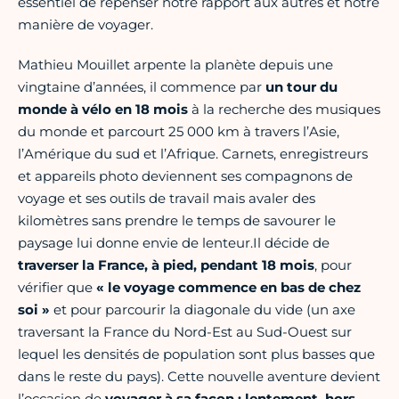
essentiel de repenser notre rapport aux autres et notre
manière de voyager.
Mathieu Mouillet arpente la planète depuis une
vingtaine d’années, il commence par
un tour du
monde à vélo en 18 mois
à la recherche des musiques
du monde et parcourt 25 000 km à travers l’Asie,
l’Amérique du sud et l’Afrique. Carnets, enregistreurs
et appareils photo deviennent ses compagnons de
voyage et ses outils de travail mais avaler des
kilomètres sans prendre le temps de savourer le
paysage lui donne envie de lenteur.Il décide de
traverser la France, à pied, pendant 18 mois
, pour
vérifier que
« le voyage commence en bas de chez
soi »
et pour parcourir la diagonale du vide (un axe
traversant la France du Nord-Est au Sud-Ouest sur
lequel les densités de population sont plus basses que
dans le reste du pays). Cette nouvelle aventure devient
l’occasion de
voyager à sa façon : lentement, hors