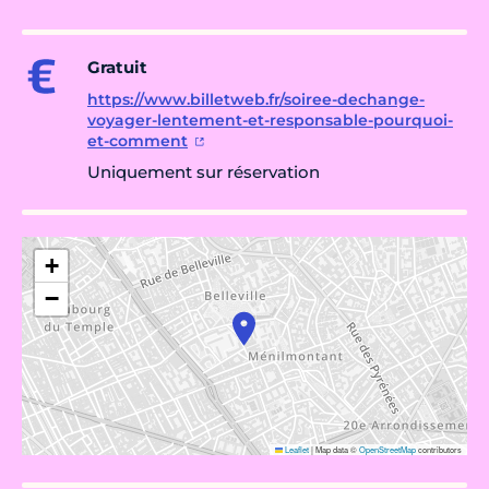
Gratuit
https://www.billetweb.fr/soiree-dechange-
voyager-lentement-et-responsable-pourquoi-
et-comment
Uniquement sur réservation
+
−
Leaflet
|
Map data ©
OpenStreetMap
contributors