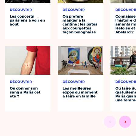
DÉCOUVRIR
DÉCOUVRIR
DÉCOUVRI
Les concerts
On préfère
Connaisse
parisiens à voir en
manger à la
l’histoire 
août
cantine : les pâtes
amants ma
aux courgettes
Héloïse et
façon bolognaise
Abélard ?
DÉCOUVRIR
DÉCOUVRIR
DÉCOUVRI
Où donner son
Les meilleures
Où faire d
sang à Paris cet
expos du moment
gratuitem
été ?
à faire en famille
Paris quan
une femm