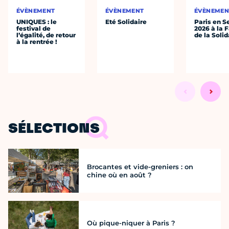
ÉVÈNEMENT
ÉVÈNEMENT
ÉVÈNEMEN
UNIQUES : le
Eté Solidaire
Paris en S
festival de
2026 à la 
l’égalité, de retour
de la Solid
à la rentrée !
SÉLECTIONS
Brocantes et vide-greniers : on
chine où en août ?
Où pique-niquer à Paris ?