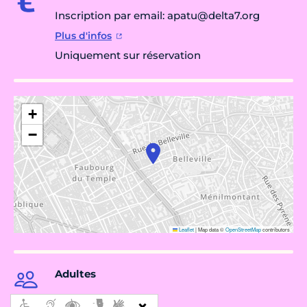
Inscription par email: apatu@delta7.org
Plus d'infos
Uniquement sur réservation
+
−
Leaflet
|
Map data ©
OpenStreetMap
contributors
Adultes