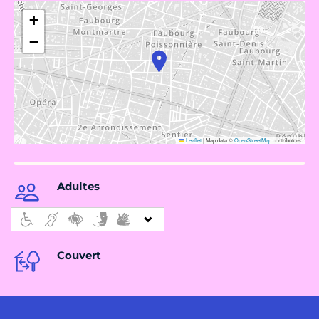
+
−
Leaflet
|
Map data ©
OpenStreetMap
contributors
Adultes
Couvert