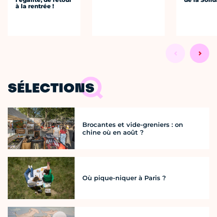
à la rentrée !
SÉLECTIONS
Brocantes et vide-greniers : on
chine où en août ?
Où pique-niquer à Paris ?