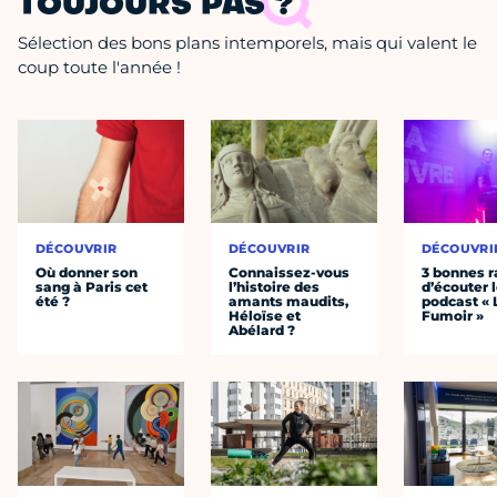
TOUJOURS PAS ?
Sélection des bons plans intemporels, mais qui valent le
coup toute l'année !
DÉCOUVRIR
DÉCOUVRIR
DÉCOUVRI
Où donner son
Connaissez-vous
3 bonnes r
sang à Paris cet
l’histoire des
d’écouter 
été ?
amants maudits,
podcast « 
Héloïse et
Fumoir »
Abélard ?