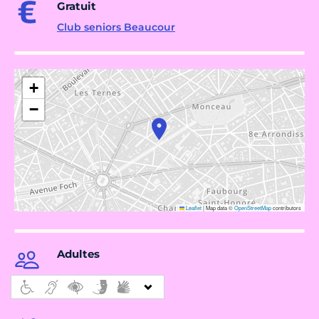
Gratuit
Club seniors Beaucour
+
−
Leaflet
|
Map data ©
OpenStreetMap
contributors
Adultes