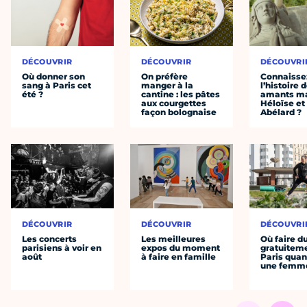
DÉCOUVRIR
DÉCOUVRIR
DÉCOUVRI
Où donner son
On préfère
Connaisse
sang à Paris cet
manger à la
l’histoire 
été ?
cantine : les pâtes
amants ma
aux courgettes
Héloïse et
façon bolognaise
Abélard ?
DÉCOUVRIR
DÉCOUVRIR
DÉCOUVRI
Les concerts
Les meilleures
Où faire d
parisiens à voir en
expos du moment
gratuitem
août
à faire en famille
Paris quan
une femm