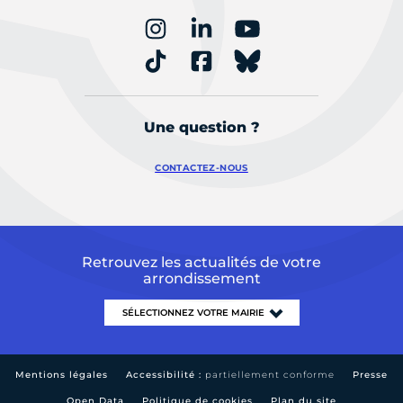
Une question ?
CONTACTEZ-NOUS
Retrouvez les actualités de votre
arrondissement
Mentions légales
Accessibilité :
partiellement conforme
Presse
Open Data
Politique de cookies
Plan du site