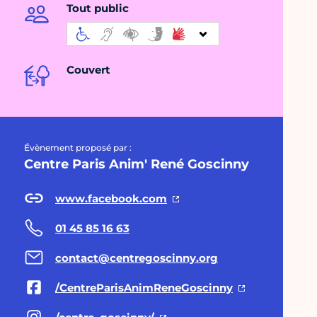
Tout public
Couvert
Évènement proposé par :
Centre Paris Anim' René Goscinny
www.facebook.com
01 45 85 16 63
contact@centregoscinny.org
/CentreParisAnimReneGoscinny