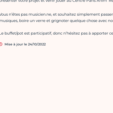
présenter votre projet et venir jouer au Centre Paris Anim’ R
Vous n’êtes pas musicien.ne, et souhaitez simplement passe
musiques, boire un verre et grignoter quelque chose avec nou
Le buffet/pot est participatif, donc n’hésitez pas à apporter ce 
Mise à jour le 24/10/2022