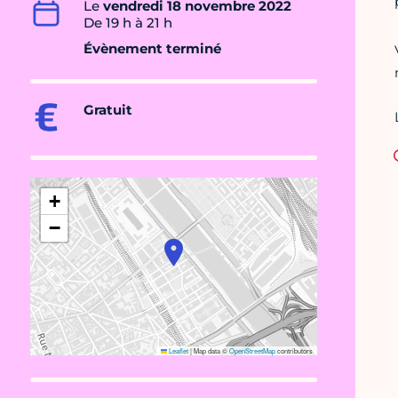
Le
vendredi 18 novembre 2022
De 19 h à 21 h
Évènement terminé
Gratuit
+
−
Leaflet
|
Map data ©
OpenStreetMap
contributors