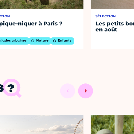
CTION
SÉLECTION
pique-niquer à Paris ?
Les petits bo
en août
alades urbaines
Nature
Enfants
 ?