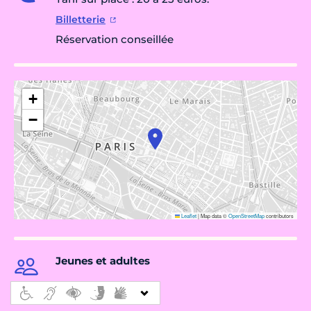
Billetterie
Réservation conseillée
+
−
Leaflet
|
Map data ©
OpenStreetMap
contributors
Jeunes et adultes