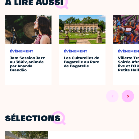
À LIRE AUSSI
ÉVÈNEMENT
ÉVÈNEMENT
ÉVÈNEMEN
Jam Session Jazz
Les Culturelles de
Villette Tr
au 38Riv, animée
Bagatelle au Parc
Soirée Afr
par Ananda
de Bagatelle
live et DJ 
Brandão
Petite Hal
SÉLECTIONS