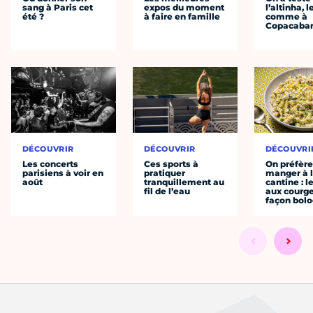
sang à Paris cet
expos du moment
l’altinha, l
été ?
à faire en famille
comme à
Copacaba
DÉCOUVRIR
DÉCOUVRIR
DÉCOUVRI
Les concerts
Ces sports à
On préfèr
parisiens à voir en
pratiquer
manger à 
août
tranquillement au
cantine : l
fil de l’eau
aux courge
façon bol