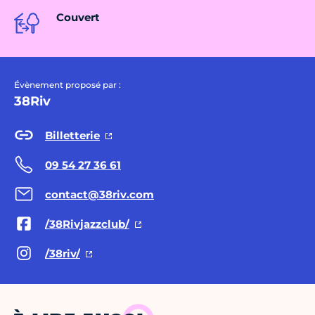
Couvert
Évènement proposé par :
38Riv
Billetterie
09 54 27 36 61
contact@38riv.com
/38Rivjazzclub/
/38riv/