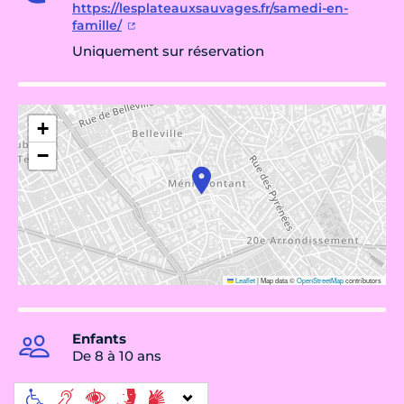
https://lesplateauxsauvages.fr/samedi-en-
famille/
Uniquement sur réservation
+
−
Leaflet
|
Map data ©
OpenStreetMap
contributors
Enfants
De 8 à 10 ans