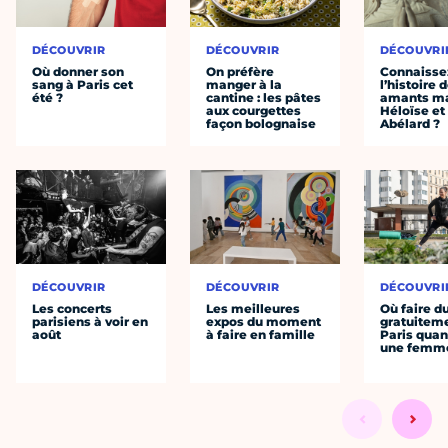
DÉCOUVRIR
DÉCOUVRIR
DÉCOUVRI
Où donner son
On préfère
Connaisse
sang à Paris cet
manger à la
l’histoire 
été ?
cantine : les pâtes
amants ma
aux courgettes
Héloïse et
façon bolognaise
Abélard ?
DÉCOUVRIR
DÉCOUVRIR
DÉCOUVRI
Les concerts
Les meilleures
Où faire d
parisiens à voir en
expos du moment
gratuitem
août
à faire en famille
Paris quan
une femm