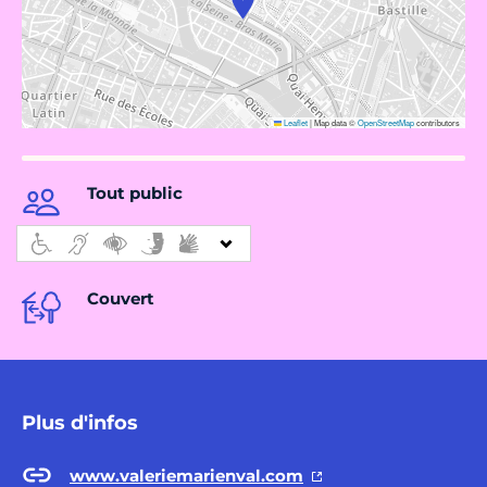
Leaflet
|
Map data ©
OpenStreetMap
contributors
Tout public
Couvert
Plus d'infos
www.valeriemarienval.com