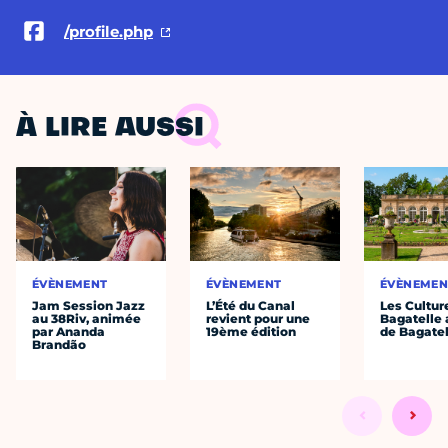
/profile.php
À LIRE AUSSI
ÉVÈNEMENT
ÉVÈNEMENT
ÉVÈNEMEN
Jam Session Jazz
L’Été du Canal
Les Cultur
au 38Riv, animée
revient pour une
Bagatelle 
par Ananda
19ème édition
de Bagatel
Brandão