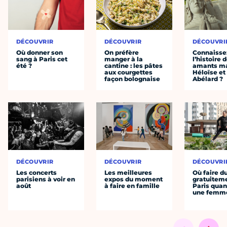
DÉCOUVRIR
DÉCOUVRIR
DÉCOUVRI
Où donner son
On préfère
Connaisse
sang à Paris cet
manger à la
l’histoire 
été ?
cantine : les pâtes
amants ma
aux courgettes
Héloïse et
façon bolognaise
Abélard ?
DÉCOUVRIR
DÉCOUVRIR
DÉCOUVRI
Les concerts
Les meilleures
Où faire d
parisiens à voir en
expos du moment
gratuitem
août
à faire en famille
Paris quan
une femm