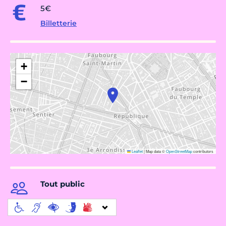
5€
Billetterie
+
−
Leaflet
|
Map data ©
OpenStreetMap
contributors
Tout public