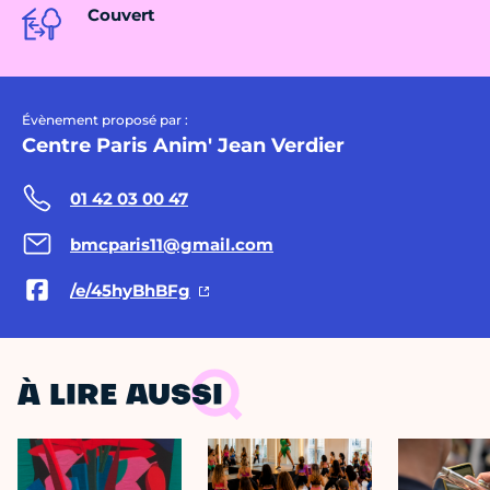
Couvert
Évènement proposé par :
Centre Paris Anim' Jean Verdier
01 42 03 00 47
bmcparis11@gmail.com
/e/45hyBhBFg
À LIRE AUSSI