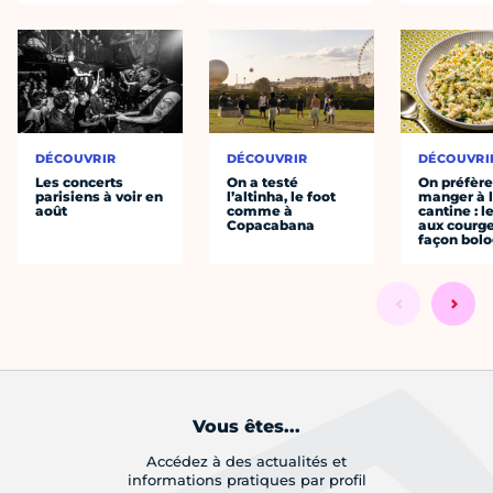
DÉCOUVRIR
DÉCOUVRIR
DÉCOUVRI
Les concerts
On a testé
On préfèr
parisiens à voir en
l’altinha, le foot
manger à 
août
comme à
cantine : l
Copacabana
aux courge
façon bol
Vous êtes...
Accédez à des actualités et
informations pratiques par profil