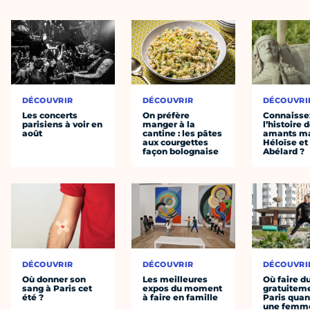
DÉCOUVRIR
DÉCOUVRIR
DÉCOUVRI
Les concerts
On préfère
Connaisse
parisiens à voir en
manger à la
l’histoire 
août
cantine : les pâtes
amants ma
aux courgettes
Héloïse et
façon bolognaise
Abélard ?
DÉCOUVRIR
DÉCOUVRIR
DÉCOUVRI
Où donner son
Les meilleures
Où faire d
sang à Paris cet
expos du moment
gratuitem
été ?
à faire en famille
Paris quan
une femm