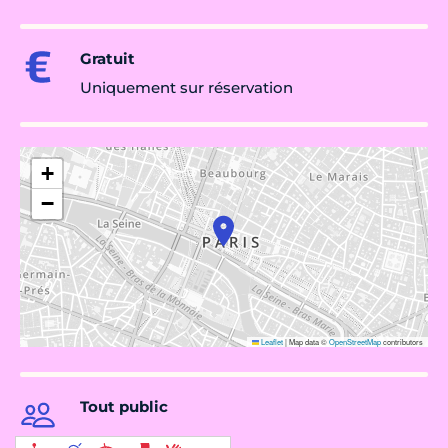
Gratuit
Uniquement sur réservation
+
−
Leaflet
|
Map data ©
OpenStreetMap
contributors
Tout public