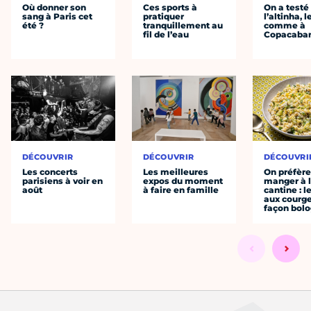
Où donner son
Ces sports à
On a testé
sang à Paris cet
pratiquer
l’altinha, l
été ?
tranquillement au
comme à
fil de l’eau
Copacaba
DÉCOUVRIR
DÉCOUVRIR
DÉCOUVRI
Les concerts
Les meilleures
On préfèr
parisiens à voir en
expos du moment
manger à 
août
à faire en famille
cantine : l
aux courge
façon bol