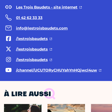
Les Trois Baudets - site internet
01 42 62 33 33
info@lestroisbaudets.com
/lestroisbaudets
/lestroisbaudets
/lestroisbaudets
/channel/UCUTORyCHUYahYnHQjwcl4uw
À LIRE AUSSI