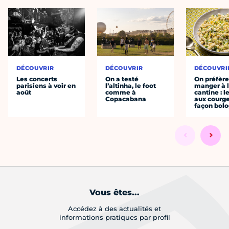
DÉCOUVRIR
DÉCOUVRIR
DÉCOUVRI
Les concerts
On a testé
On préfèr
parisiens à voir en
l’altinha, le foot
manger à 
août
comme à
cantine : l
Copacabana
aux courge
façon bol
Vous êtes...
Accédez à des actualités et
informations pratiques par profil