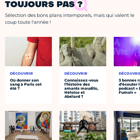
TOUJOURS PAS ?
Sélection des bons plans intemporels, mais qui valent le
coup toute l'année !
DÉCOUVRIR
DÉCOUVRIR
DÉCOUVRI
Où donner son
Connaissez-vous
3 bonnes r
sang à Paris cet
l’histoire des
d’écouter 
été ?
amants maudits,
podcast « 
Héloïse et
Fumoir »
Abélard ?