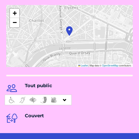
+
−
Leaflet
|
Map data ©
OpenStreetMap
contributors
Tout public
Couvert