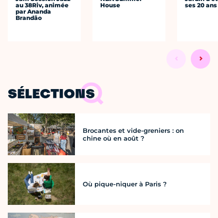
au 38Riv, animée
House
ses 20 ans
par Ananda
Brandão
SÉLECTIONS
Brocantes et vide-greniers : on
chine où en août ?
Où pique-niquer à Paris ?