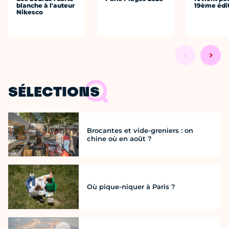
blanche à l'auteur
19ème édi
Nikesco
SÉLECTIONS
Brocantes et vide-greniers : on
chine où en août ?
Où pique-niquer à Paris ?