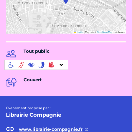
Leaflet
|
Map data ©
OpenStreetMap
contributors
Tout public
Couvert
Évènement proposé par :
Librairie Compagnie
www.librairie-compagnie.fr