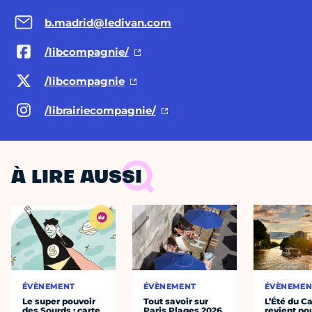
b.madrid@ledivan.com
/libcompagnie/
/libcompagnie
/librairiecompagnie/
À LIRE AUSSI
ÉVÈNEMENT
ÉVÈNEMENT
ÉVÈNEMEN
Le super pouvoir
Tout savoir sur
L’Été du C
des Sourds : carte
Paris Plages 2026
revient po