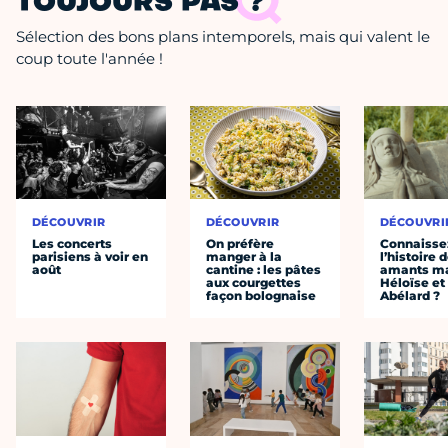
TOUJOURS PAS ?
Sélection des bons plans intemporels, mais qui valent le
coup toute l'année !
DÉCOUVRIR
DÉCOUVRIR
DÉCOUVRI
Les concerts
On préfère
Connaisse
parisiens à voir en
manger à la
l’histoire 
août
cantine : les pâtes
amants ma
aux courgettes
Héloïse et
façon bolognaise
Abélard ?