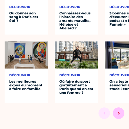
DÉCOUVRIR
DÉCOUVRIR
DÉCOUVRI
Où donner son
Connaissez-vous
3 bonnes r
sang à Paris cet
l’histoire des
d’écouter 
été ?
amants maudits,
podcast « 
Héloïse et
Fumoir »
Abélard ?
DÉCOUVRIR
DÉCOUVRIR
DÉCOUVRI
Les meilleures
Où faire du sport
On a testé 
expos du moment
gratuitement à
sensoriell
à faire en famille
Paris quand on est
stade Jea
une femme ?