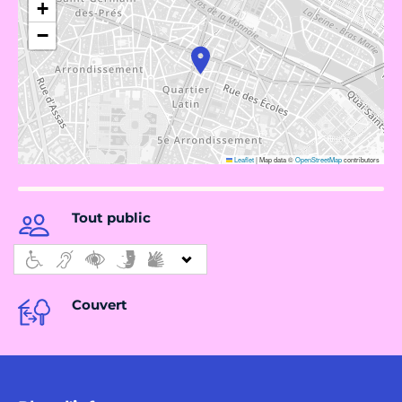
+
−
Leaflet
|
Map data ©
OpenStreetMap
contributors
Tout public
Couvert