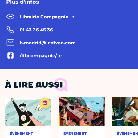
Plus d'infos
Librairie Compagnie
01 43 26 45 36
b.madrid@ledivan.com
/libcompagnie/
À LIRE AUSSI
ÉVÈNEMENT
ÉVÈNEMENT
ÉVÈNEMEN