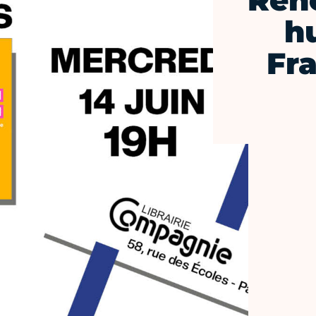
Ren
h
Fr