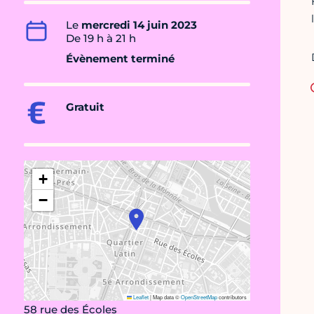
Le
mercredi 14 juin 2023
De 19 h à 21 h
Évènement terminé
Gratuit
+
−
Leaflet
|
Map data ©
OpenStreetMap
contributors
58 rue des Écoles