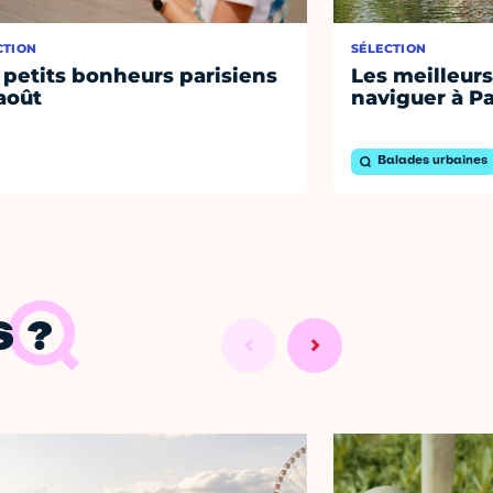
CTION
SÉLECTION
 petits bonheurs parisiens
Les meilleurs
août
naviguer à Pa
Balades urbaines
 ?