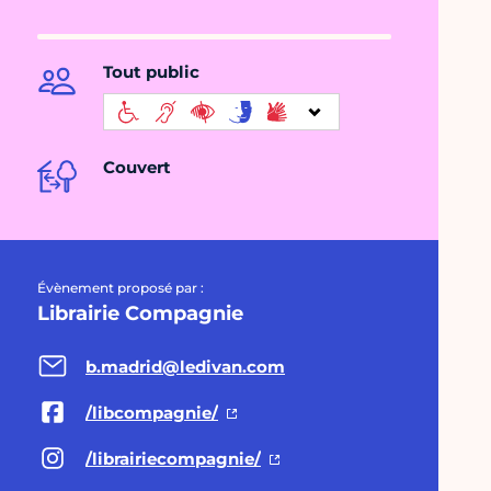
Tout public
Couvert
Évènement proposé par :
Librairie Compagnie
b.madrid@ledivan.com
/libcompagnie/
/librairiecompagnie/