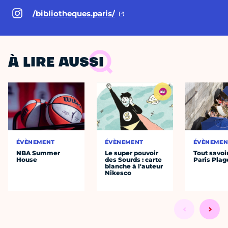
/bibliotheques.paris/
À LIRE AUSSI
ÉVÈNEMENT
ÉVÈNEMENT
ÉVÈNEMEN
NBA Summer
Le super pouvoir
Tout savoi
House
des Sourds : carte
Paris Plag
blanche à l'auteur
Nikesco