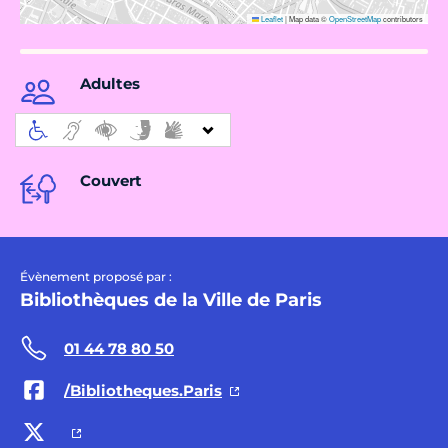
Leaflet
|
Map data ©
OpenStreetMap
contributors
Adultes
Couvert
Évènement proposé par :
Bibliothèques de la Ville de Paris
01 44 78 80 50
/Bibliotheques.Paris