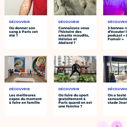
DÉCOUVRIR
DÉCOUVRIR
DÉCOUVRI
Où donner son
Connaissez-vous
3 bonnes r
sang à Paris cet
l’histoire des
d’écouter 
été ?
amants maudits,
podcast « 
Héloïse et
Fumoir »
Abélard ?
DÉCOUVRIR
DÉCOUVRIR
DÉCOUVRI
Les meilleures
Où faire du sport
On a testé 
expos du moment
gratuitement à
sensoriell
à faire en famille
Paris quand on est
stade Jea
une femme ?