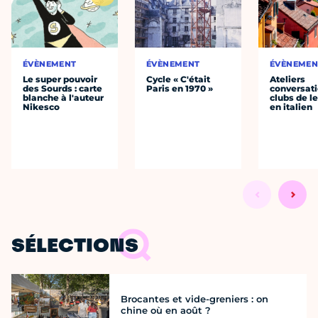
ÉVÈNEMENT
ÉVÈNEMENT
ÉVÈNEMEN
Le super pouvoir
Cycle « C'était
Ateliers
des Sourds : carte
Paris en 1970 »
conversati
blanche à l'auteur
clubs de l
Nikesco
en italien
SÉLECTIONS
Brocantes et vide-greniers : on
chine où en août ?