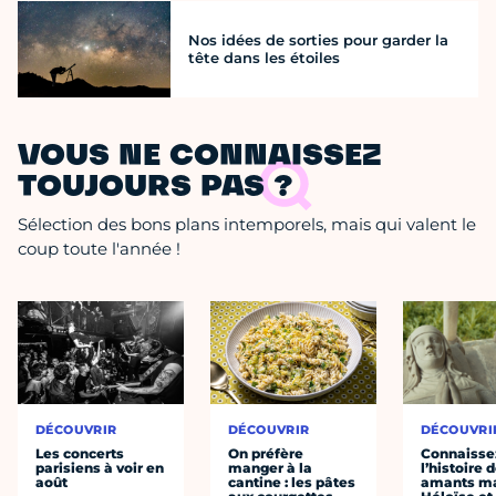
Nos idées de sorties pour garder la
tête dans les étoiles
VOUS NE CONNAISSEZ
TOUJOURS PAS ?
Sélection des bons plans intemporels, mais qui valent le
coup toute l'année !
DÉCOUVRIR
DÉCOUVRIR
DÉCOUVRI
Les concerts
On préfère
Connaisse
parisiens à voir en
manger à la
l’histoire 
août
cantine : les pâtes
amants ma