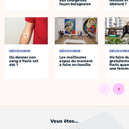
aux courgettes
Héloïse et
façon bolognaise
Abélard ?
DÉCOUVRIR
DÉCOUVRIR
DÉCOUVRI
Où donner son
Les meilleures
Où faire d
sang à Paris cet
expos du moment
gratuitem
été ?
à faire en famille
Paris quan
une femm
Vous êtes...