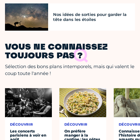
Nos idées de sorties pour garder la
tête dans les étoiles
VOUS NE CONNAISSEZ
TOUJOURS PAS ?
Sélection des bons plans intemporels, mais qui valent le
coup toute l'année !
DÉCOUVRIR
DÉCOUVRIR
DÉCOUVRI
Les concerts
On préfère
Connaisse
parisiens à voir en
manger à la
l’histoire 
août
cantine : les pâtes
amants ma