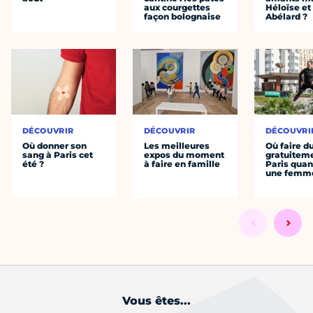
aux courgettes
Héloïse et
façon bolognaise
Abélard ?
DÉCOUVRIR
DÉCOUVRIR
DÉCOUVRI
Où donner son
Les meilleures
Où faire d
sang à Paris cet
expos du moment
gratuitem
été ?
à faire en famille
Paris quan
une femm
Vous êtes...