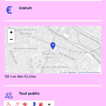
Gratuit
+
−
Leaflet
|
Map data ©
OpenStreetMap
contributors
58 rue des Écoles
Tout public