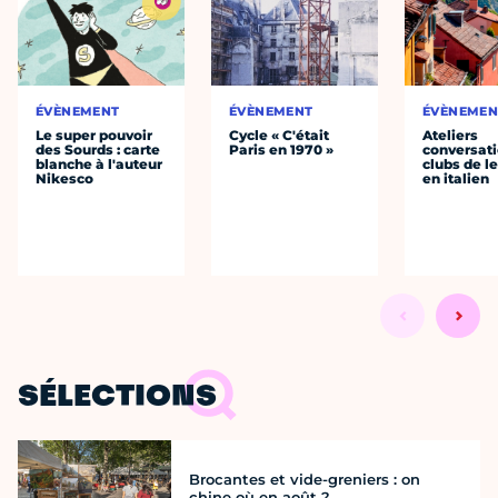
ÉVÈNEMENT
ÉVÈNEMENT
ÉVÈNEMEN
Le super pouvoir
Cycle « C'était
Ateliers
des Sourds : carte
Paris en 1970 »
conversati
blanche à l'auteur
clubs de l
Nikesco
en italien
SÉLECTIONS
Brocantes et vide-greniers : on
chine où en août ?