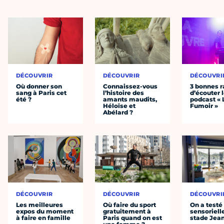
DÉCOUVRIR
DÉCOUVRIR
DÉCOUVRI
Où donner son
Connaissez-vous
3 bonnes r
sang à Paris cet
l’histoire des
d’écouter 
été ?
amants maudits,
podcast « 
Héloïse et
Fumoir »
Abélard ?
DÉCOUVRIR
DÉCOUVRIR
DÉCOUVRI
Les meilleures
Où faire du sport
On a testé 
expos du moment
gratuitement à
sensoriell
à faire en famille
Paris quand on est
stade Jea