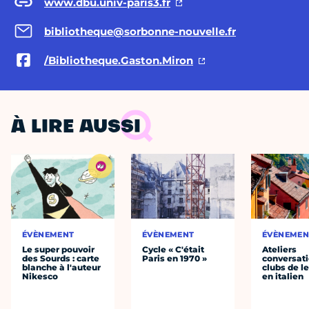
www.dbu.univ-paris3.fr
bibliotheque@sorbonne-nouvelle.fr
/Bibliotheque.Gaston.Miron
À LIRE AUSSI
ÉVÈNEMENT
ÉVÈNEMENT
ÉVÈNEMEN
Le super pouvoir
Cycle « C'était
Ateliers
des Sourds : carte
Paris en 1970 »
conversati
blanche à l'auteur
clubs de l
Nikesco
en italien